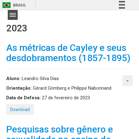
BRASIL
Simplifique!
Comunica BR
2023
Participe
Acesso à informação
As métricas de Cayley e seus
Legislação
desdobramentos (1857-1895)
Canais
Aluno:
Leandro Silva Dias
Orientação:
Gérard Grimberg e Philippe Nabonnand
Data de Defesa:
27 de fevereiro de 2023
Download
Pesquisas sobre gênero e