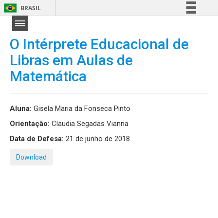
BRASIL
Simplifique!
Comunica BR
O Intérprete Educacional de
Participe
Libras em Aulas de
Acesso à informação
Matemática
Legislação
Canais
Aluna:
Gisela Maria da Fonseca Pinto
Orientação:
Claudia Segadas Vianna
Data de Defesa:
21 de junho de 2018
Download