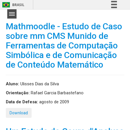
BRASIL
Simplifique!
Comunica BR
Mathmoodle - Estudo de Caso
Participe
sobre mm CMS Munido de
Acesso à informação
Ferramentas de Computação
Legislação
Simbólica e de Comunicação
Canais
de Conteúdo Matemático
Aluno:
Ulisses Dias da Silva
Orientação:
Rafael Garcia Barbastefano
Data de Defesa:
agosto de 2009
Download