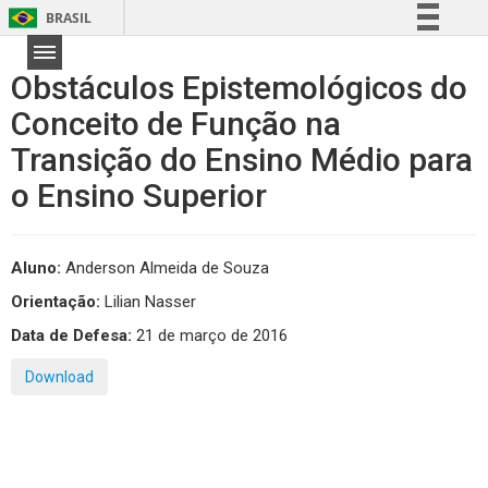
BRASIL
Simplifique!
Obstáculos Epistemológicos do
Comunica BR
Conceito de Função na
Participe
Transição do Ensino Médio para
Acesso à informação
Legislação
o Ensino Superior
Canais
Aluno:
Anderson Almeida de Souza
Orientação:
Lilian Nasser
Data de Defesa:
21 de março de 2016
Download