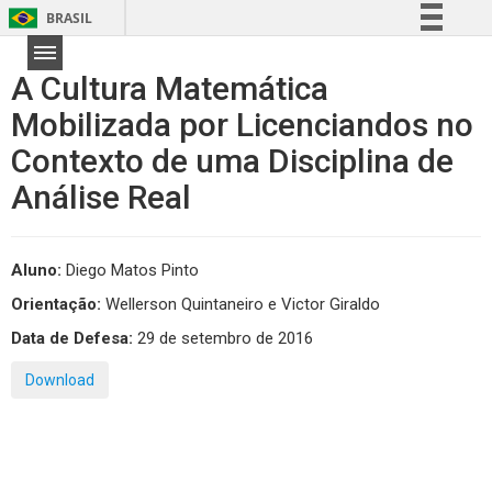
BRASIL
Simplifique!
A Cultura Matemática
Comunica BR
Mobilizada por Licenciandos no
Participe
Contexto de uma Disciplina de
Acesso à informação
Legislação
Análise Real
Canais
Aluno:
Diego Matos Pinto
Orientação:
Wellerson Quintaneiro e Victor Giraldo
Data de Defesa:
29 de setembro de 2016
Download