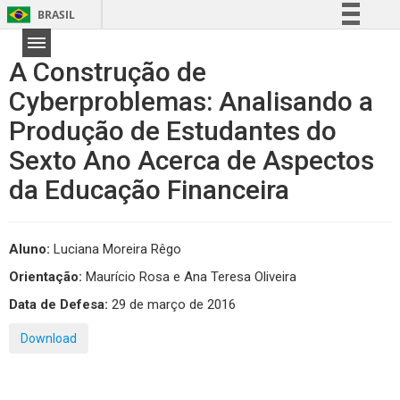
BRASIL
Simplifique!
A Construção de
Comunica BR
Cyberproblemas: Analisando a
Participe
Produção de Estudantes do
Acesso à informação
Legislação
Sexto Ano Acerca de Aspectos
Canais
da Educação Financeira
Aluno:
Luciana Moreira Rêgo
Orientação:
Maurício Rosa e Ana Teresa Oliveira
Data de Defesa:
29 de março de 2016
Download