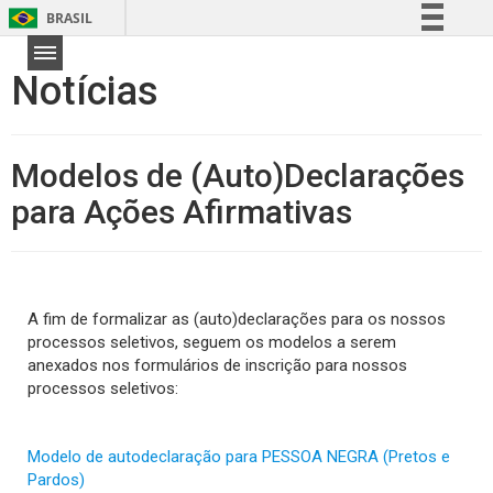
BRASIL
Simplifique!
Notícias
Comunica BR
Participe
Acesso à informação
Modelos de (Auto)Declarações
Legislação
para Ações Afirmativas
Canais
A fim de formalizar as (auto)declarações para os nossos
processos seletivos, seguem os modelos a serem
anexados nos formulários de inscrição para nossos
processos seletivos:
Modelo de autodeclaração para PESSOA NEGRA (Pretos e
Pardos)