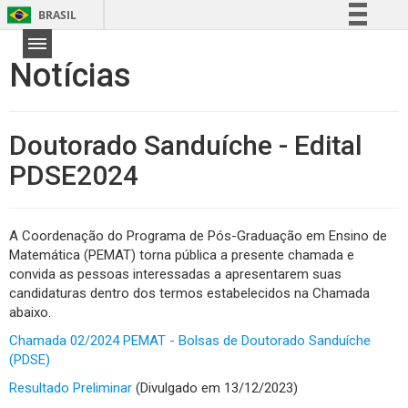
BRASIL
Simplifique!
Notícias
Comunica BR
Participe
Acesso à informação
Doutorado Sanduíche - Edital
Legislação
PDSE2024
Canais
A Coordenação do Programa de Pós-Graduação em Ensino de
Matemática (PEMAT) torna pública a presente chamada e
convida as pessoas interessadas a apresentarem suas
candidaturas dentro dos termos estabelecidos na Chamada
abaixo.
Chamada 02/2024 PEMAT - Bolsas de Doutorado Sanduíche
(PDSE)
Resultado Preliminar
(Divulgado em 13/12/2023)