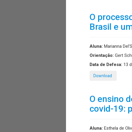
O processo
Brasil e u
Aluna:
Marianna Del'S
Orientação:
Gert Sch
Data de Defesa:
13 d
Download
O ensino d
covid-19: 
Aluna:
Esthela de Oli