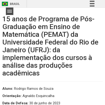
BRASIL
Simplifique!
15 anos de Programa de Pós-
Comunica BR
Graduação em Ensino de
Participe
Matemática (PEMAT) da
Acesso à informação
Legislação
Universidade Federal do Rio de
Canais
Janeiro (UFRJ): da
implementação dos cursos à
análise das produções
acadêmicas
Aluno:
Rodrigo Ramos de Souza
Orientação:
Agnaldo Esquincalha
Data de Defesa:
30 de junho de 2023