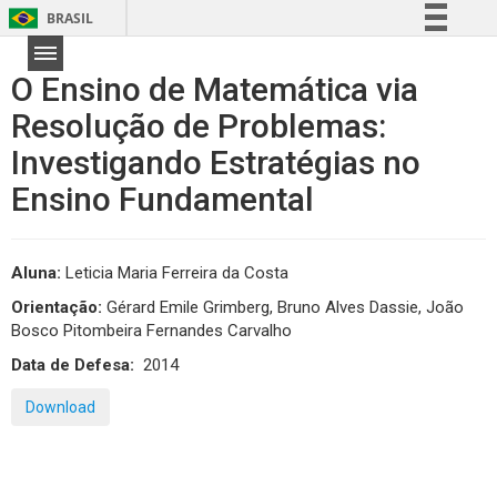
BRASIL
Simplifique!
O Ensino de Matemática via
Comunica BR
Resolução de Problemas:
Participe
Investigando Estratégias no
Acesso à informação
Legislação
Ensino Fundamental
Canais
Aluna:
Leticia Maria Ferreira da Costa
Orientação:
Gérard Emile Grimberg, Bruno Alves Dassie, João
Bosco Pitombeira Fernandes Carvalho
Data de Defesa:
2014
Download