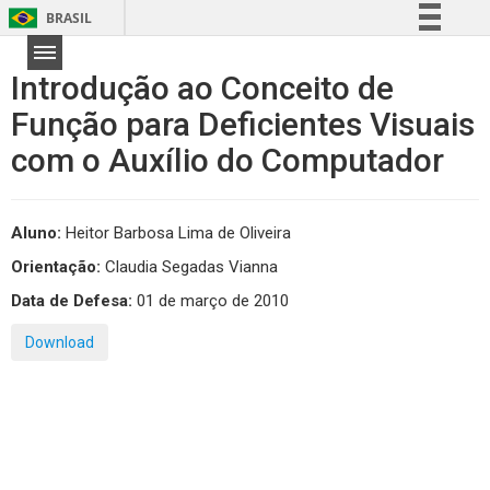
BRASIL
Simplifique!
Introdução ao Conceito de
Comunica BR
Função para Deficientes Visuais
Participe
com o Auxílio do Computador
Acesso à informação
Legislação
Canais
Aluno:
Heitor Barbosa Lima de Oliveira
Orientação:
Claudia Segadas Vianna
Data de Defesa:
01 de março de 2010
Download