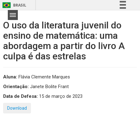
BRASIL
Simplifique!
O uso da literatura juvenil do
Comunica BR
ensino de matemática: uma
Participe
abordagem a partir do livro A
Acesso à informação
Legislação
culpa é das estrelas
Canais
Aluna:
Flávia Clemente Marques
Orientação:
Janete Bolite Frant
Data de Defesa:
15 de março de 2023
Download