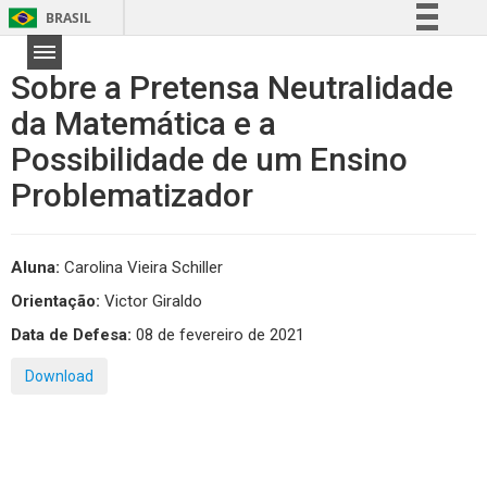
BRASIL
Simplifique!
Sobre a Pretensa Neutralidade
Comunica BR
da Matemática e a
Participe
Possibilidade de um Ensino
Acesso à informação
Legislação
Problematizador
Canais
Aluna:
Carolina Vieira Schiller
Orientação:
Victor Giraldo
Data de Defesa:
08 de fevereiro de 2021
Download