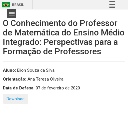
BRASIL
Simplifique!
O Conhecimento do Professor
Comunica BR
de Matemática do Ensino Médio
Participe
Integrado: Perspectivas para a
Acesso à informação
Legislação
Formação de Professores
Canais
Aluno:
Elion Souza da Silva
Orientação:
Ana Teresa Oliveira
Data de Defesa:
07 de fevereiro de 2020
Download