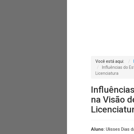
Você está aqui:
Influências do E
Licenciatura
Influência
na Visão 
Licenciatu
Aluno:
Ulisses Dias da