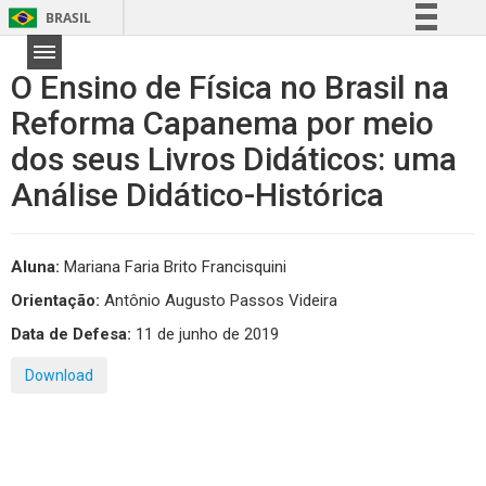
BRASIL
Simplifique!
O Ensino de Física no Brasil na
Comunica BR
Reforma Capanema por meio
Participe
dos seus Livros Didáticos: uma
Acesso à informação
Legislação
Análise Didático-Histórica
Canais
Aluna:
Mariana Faria Brito Francisquini
Orientação:
Antônio Augusto Passos Videira
Data de Defesa:
11 de junho de 2019
Download