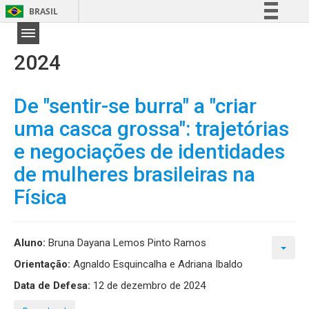
BRASIL
Simplifique!
Comunica BR
2024
Participe
Acesso à informação
De "sentir-se burra" a "criar
Legislação
uma casca grossa": trajetórias
Canais
e negociações de identidades
de mulheres brasileiras na
Física
Aluno:
Bruna Dayana Lemos Pinto Ramos
Orientação:
Agnaldo Esquincalha e Adriana Ibaldo
Data de Defesa:
12 de dezembro de 2024