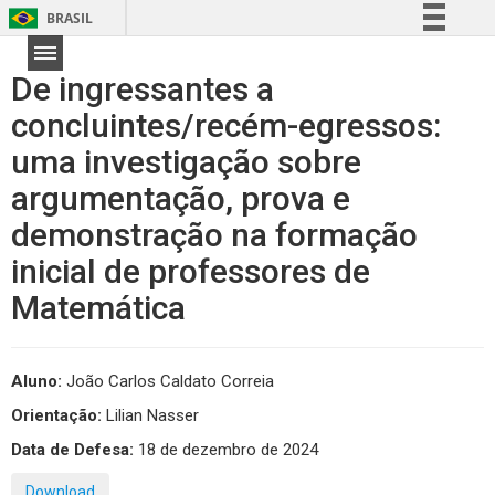
BRASIL
Simplifique!
De ingressantes a
Comunica BR
concluintes/recém-egressos:
Participe
uma investigação sobre
Acesso à informação
Legislação
argumentação, prova e
Canais
demonstração na formação
inicial de professores de
Matemática
Aluno:
João Carlos Caldato Correia
Orientação:
Lilian Nasser
Data de Defesa:
18 de dezembro de 2024
Download