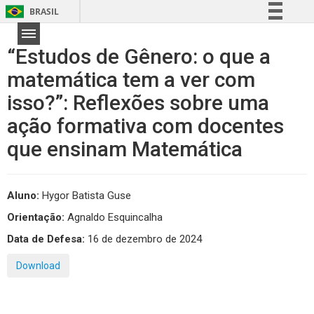
BRASIL
Simplifique!
“Estudos de Gênero: o que a
Comunica BR
matemática tem a ver com
Participe
isso?”: Reflexões sobre uma
Acesso à informação
Legislação
ação formativa com docentes
Canais
que ensinam Matemática
Aluno:
Hygor Batista Guse
Orientação:
Agnaldo Esquincalha
Data de Defesa:
16 de dezembro de 2024
Download