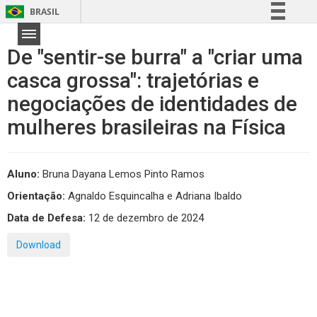
BRASIL
Simplifique!
De "sentir-se burra" a "criar uma
Comunica BR
casca grossa": trajetórias e
Participe
negociações de identidades de
Acesso à informação
Legislação
mulheres brasileiras na Física
Canais
Aluno:
Bruna Dayana Lemos Pinto Ramos
Orientação:
Agnaldo Esquincalha e Adriana Ibaldo
Data de Defesa:
12 de dezembro de 2024
Download