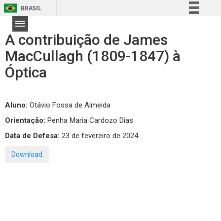
BRASIL
Simplifique!
A contribuição de James
Comunica BR
MacCullagh (1809-1847) à
Participe
Óptica
Acesso à informação
Legislação
Canais
Aluno:
Otávio Fossa de Almeida
Orientação:
Penha Maria Cardozo Dias
Data de Defesa:
23 de fevereiro de 2024
Download