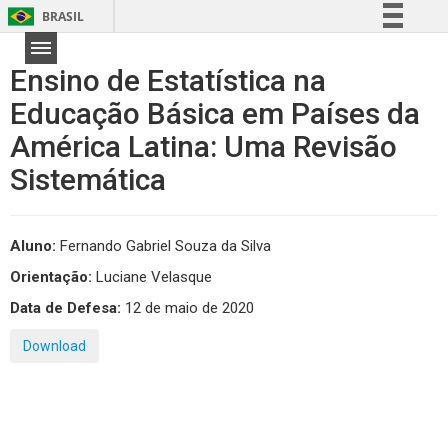
BRASIL
Simplifique!
Ensino de Estatística na
Comunica BR
Educação Básica em Países da
Participe
América Latina: Uma Revisão
Acesso à informação
Legislação
Sistemática
Canais
Aluno:
Fernando Gabriel Souza da Silva
Orientação:
Luciane Velasque
Data de Defesa:
12 de maio de 2020
Download