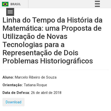
BRASIL
Simplifique!
Linha do Tempo da História da
Comunica BR
Matemática: uma Proposta de
Participe
Utilização de Novas
Acesso à informação
Legislação
Tecnologias para a
Canais
Representação de Dois
Problemas Historiográficos
Aluno:
Marcelo Ribeiro de Souza
Orientação:
Tatiana Roque
Data de Defesa:
26 de abril de 2018
Download