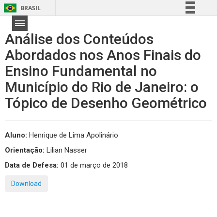
BRASIL
Simplifique!
Análise dos Conteúdos
Comunica BR
Abordados nos Anos Finais do
Participe
Ensino Fundamental no
Acesso à informação
Legislação
Município do Rio de Janeiro: o
Canais
Tópico de Desenho Geométrico
Aluno:
Henrique de Lima Apolinário
Orientação:
Lilian Nasser
Data de Defesa:
01 de março de 2018
Download