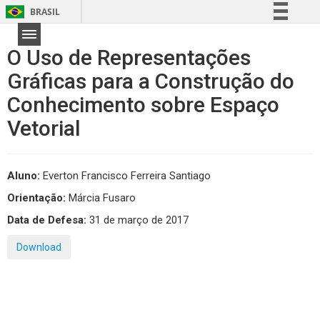
BRASIL
Simplifique!
O Uso de Representações
Comunica BR
Gráficas para a Construção do
Participe
Conhecimento sobre Espaço
Acesso à informação
Legislação
Vetorial
Canais
Aluno:
Everton Francisco Ferreira Santiago
Orientação:
Márcia Fusaro
Data de Defesa:
31 de março de 2017
Download