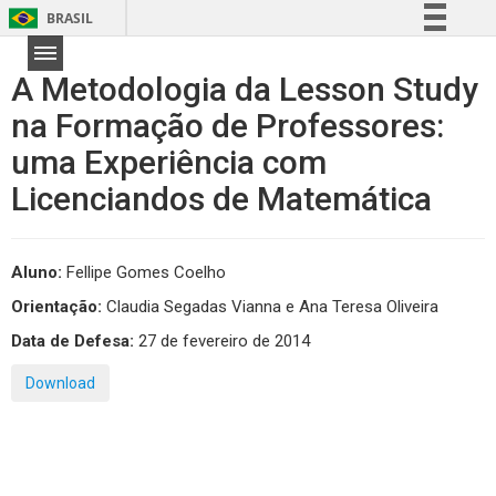
BRASIL
Simplifique!
A Metodologia da Lesson Study
Comunica BR
na Formação de Professores:
Participe
uma Experiência com
Acesso à informação
Legislação
Licenciandos de Matemática
Canais
Aluno:
Fellipe Gomes Coelho
Orientação:
Claudia Segadas Vianna e Ana Teresa Oliveira
Data de Defesa:
27 de fevereiro de 2014
Download