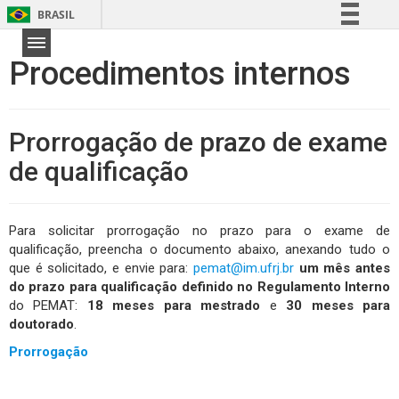
BRASIL
Simplifique!
Procedimentos internos
Comunica BR
Participe
Acesso à informação
Prorrogação de prazo de exame
Legislação
de qualificação
Canais
Para solicitar prorrogação no prazo para o exame de
qualificação, preencha o documento abaixo, anexando tudo o
que é solicitado, e envie para:
pemat@im.ufrj.br
um mês antes
do prazo para qualificação definido no Regulamento Interno
do PEMAT:
18 meses para mestrado
e
30 meses para
doutorado
.
Prorrogação