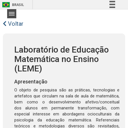
BRASIL
Simplifique!
Comunica BR
Voltar
Participe
Acesso à informação
Laboratório de Educação
Legislação
Matemática no Ensino
Canais
(LEME)
Apresentação
O objeto de pesquisa são as práticas, tecnologias e
artefatos que circulam na sala de aula de matemática,
bem como o desenvolvimento afetivo/conceitual
dos alunos em permanente transformação, com
especial interesse em abordagens ocioculturais da
psicologia da educação matemática. Referenciais
teóricos e metodologias diversos são revisitados,