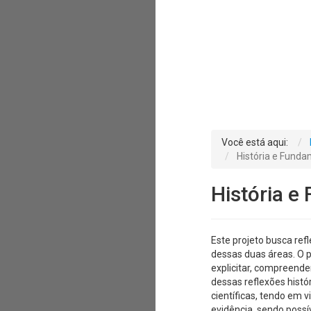
Você está aqui:
História e Funda
História e
Este projeto busca ref
dessas duas áreas. O pr
explicitar, compreende
dessas reflexões histó
científicas, tendo em 
evidência, sendo possív