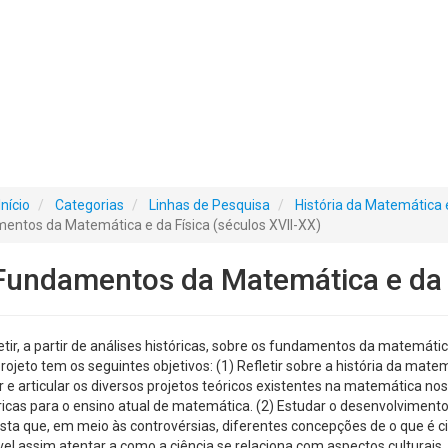
Início
Categorias
Linhas de Pesquisa
História da Matemática e
mentos da Matemática e da Física (séculos XVII-XX)
 Fundamentos da Matemática e da 
letir, a partir de análises históricas, sobre os fundamentos da matemáti
ojeto tem os seguintes objetivos: (1) Refletir sobre a história da matem
r e articular os diversos projetos teóricos existentes na matemática nos
ricas para o ensino atual de matemática. (2) Estudar o desenvolvimento 
vista que, em meio às controvérsias, diferentes concepções de o que é c
el assim atentar a como a ciência se relaciona com aspectos culturais, f