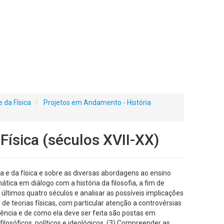
 da Física
Projetos em Andamento - História
Física (séculos XVII-XX)
ca e da física e sobre as diversas abordagens ao ensino
ática em diálogo com a história da filosofia, a fim de
 últimos quatro séculos e analisar as possíveis implicações
de teorias físicas, com particular atenção a controvérsias
iência e de como ela deve ser feita são postas em
ilosóficos, políticos e ideológicos. (3) Compreender as