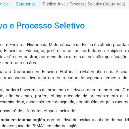
Início
Categorias
Público-Alvo e Processo Seletivo (Doutorado)
vo e Processo Seletivo
 em Ensino e História da Matemática e da Física é voltado priorita
ca, Ensino ou Educação, porém todos os portadores de diploma
deverão demonstrar, por meio dos exames de seleção, qualificaçã
e doutorado na área.
para o Doutorado em Ensino e História da Matemática e da Física 
, o processo seletivo ocorrerá em meados do segundo semestre de c
s, poderá haver mais de processo seletivo em um mesmo ano. O n
ção, não havendo, porém, obrigatoriedade de preenchimento de 
examinadora, especialmente designada, constituída por pelo men
nsistirá de diferentes etapas, incluindo:
ncia em idioma inglês
, com objetivo de avaliar a aptidão do candi
s de pesquisa do PEMAT, em idioma inglês.