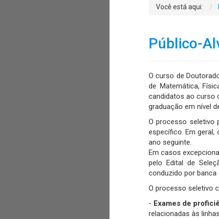
Você está aqui:
Público-Al
O curso de Doutorado
de Matemática, Físi
candidatos ao curso 
graduação em nível d
O processo seletivo 
específico. Em geral
ano seguinte.
Em casos excepcionai
pelo Edital de Sele
conduzido por banca 
O processo seletivo co
-
Exames de proficiê
relacionadas às linha